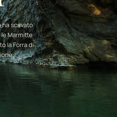
o ha scavato
 le Marmitte
to la Forra di
ione.