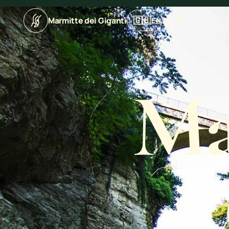
Apri menu di navig
🇬🇧
Marmitte dei Giganti
EN
Ma