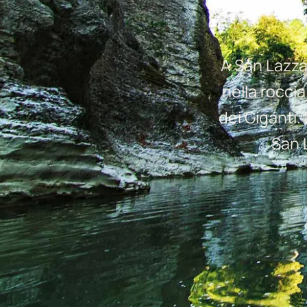
A San Lazza
nella rocci
dei Giganti. 
San 