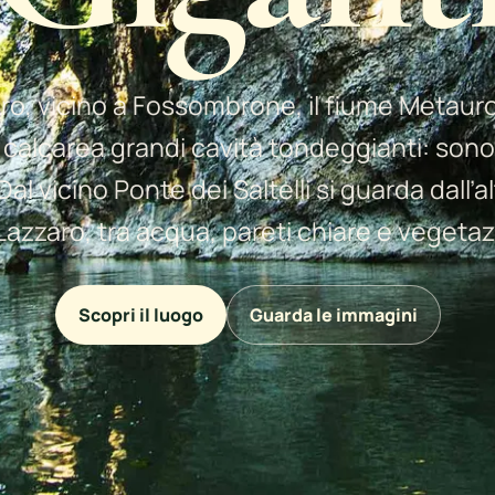
ro, vicino a Fossombrone, il fiume Metaur
a calcarea grandi cavità tondeggianti: sono
Dal vicino Ponte dei Saltelli si guarda dall’al
Lazzaro, tra acqua, pareti chiare e vegetaz
Scopri il luogo
Guarda le immagini