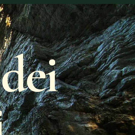
dei
i