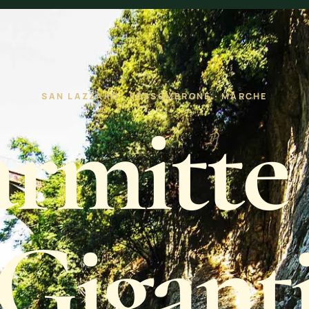
azione
SAN LAZZARO · FOSSOMBRONE · MARCHE
rmitte 
Gigant